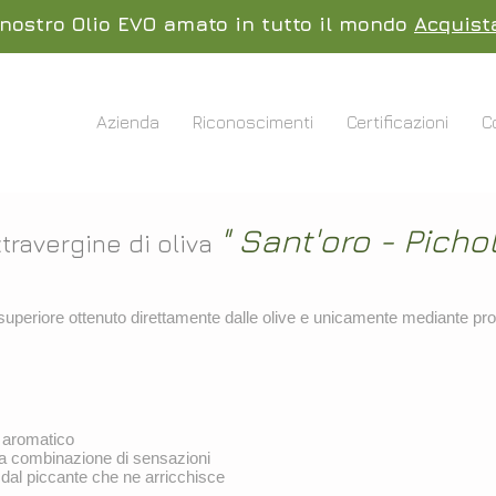
l nostro Olio EVO amato in tutto il mondo
Acquist
Azienda
Riconoscimenti
Certificazioni
C
onoscimenti
Certificazioni
Contatti
" Sant'oro - Pichol
xtravergine di oliva
a superiore ottenuto direttamente dalle olive e unicamente mediante p
o aromatico
la combinazione di sensazioni
 dal piccante che ne arricchisce