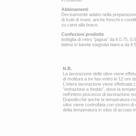
Abbinamenti
Decisamente adatto nella preparazione
di frutti di mare, anche freschi e cond
su carni alla brace.
Confezioni prodotte
bottiglia di vetro "papua" da lt 0.75, 0
lattina in banda stagnata bianca da lt 
N.B.
La lavorazione delle olive viene effe
di molitura a tre fasi entro le 12 ore d
L'intera lavorazione viene effettuata 
"estrazione a freddo", dove la temper
nell'intero processo di lavorazione n
Dopodicchè anche la temperatura co
silos viene controllata con sistemi di c
della temperatura in silos di acciaio i