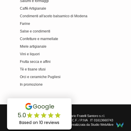
Salumi e formaggi
Caffè Artigianale
Condimenti all'aceto balsamico di Modena
Farine
Salse e condimenti
Confetture e marmellate
Miele artigianale
Vini e liquori
Frutta secca e affini
Tè e tisane sfusi
Orci e ceramiche Pugliesi
In promozione
© 2023 Frantoio Oleario Fratelli Santoro s.r.l.
All Rights Reserved. C.F. / P.IVA IT 01613660743
Ottimizzazione SEO realizzata da
Studio WebAlive