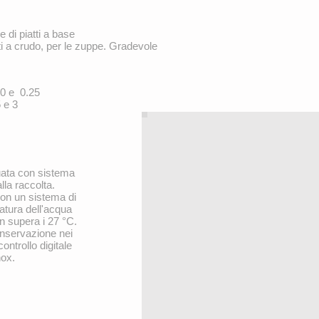
 di piatti a base
iti a crudo, per le zuppe. Gradevole
.50 e 0.25
5 e 3
tuata con sistema
alla raccolta.
con un sistema di
atura dell'acqua
on supera i 27 °C.
nservazione nei
ontrollo digitale
nox.