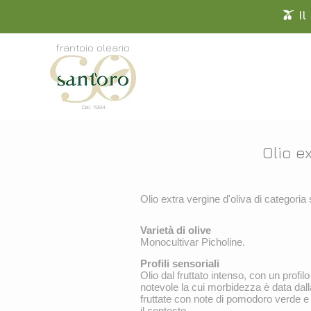
🫒 I
frantoio oleario
Azienda
Ric
Dal 1994
Olio e
Olio extra vergine d'oliva di categori
Varietà di olive
Monocultivar Picholine.
Profili sensoriali
Olio dal fruttato intenso, con un profil
notevole la cui morbidezza è data dal
fruttate con note di pomodoro verde e
il contesto.