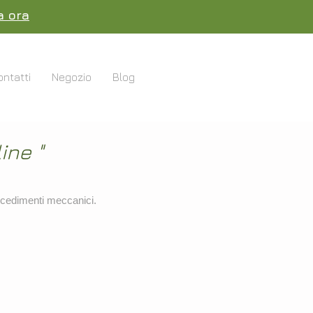
a ora
ontatti
Negozio
Blog
Negozio
Blog
ine "
rocedimenti meccanici.