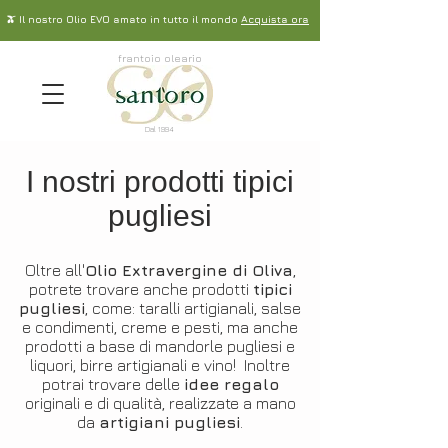
🫒 Il nostro Olio EVO amato in tutto il mondo
Acquista ora
frantoio oleario
Dal 1994
I nostri prodotti tipici
pugliesi
Oltre all'
Olio Extravergine di Oliva
,
potrete trovare anche prodotti
tipici
pugliesi
, come: taralli artigianali, salse
e condimenti, creme e pesti, ma anche
prodotti a base di mandorle pugliesi e
liquori, birre artigianali e vino!
Inoltre
potrai trovare delle
idee regalo
originali e di qualità, realizzate a mano
da
artigiani pugliesi
.