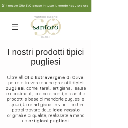
🫒 Il nostro Olio EVO amato in tutto il mondo
Acquista ora
frantoio oleario
Dal 1994
I nostri prodotti tipici
pugliesi
Oltre all'
Olio Extravergine di Oliva
,
potrete trovare anche prodotti
tipici
pugliesi
, come: taralli artigianali, salse
e condimenti, creme e pesti, ma anche
prodotti a base di mandorle pugliesi e
liquori, birre artigianali e vino!
Inoltre
potrai trovare delle
idee regalo
originali e di qualità, realizzate a mano
da
artigiani pugliesi
.