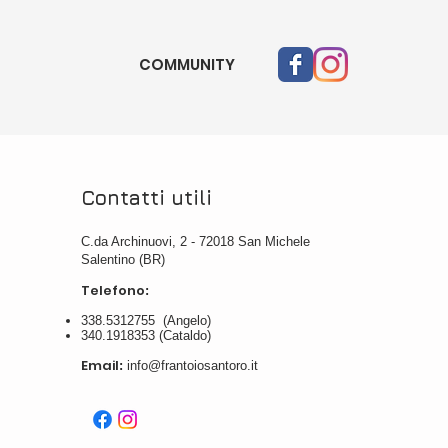
𝙞𝙣𝙚 𝙙𝙞 𝙊𝙡𝙞𝙫𝙖
𝙤𝙜𝙞𝙘𝙤 𝙎𝙖𝙣𝙩’𝙤𝙧𝙤??
COMMUNITY
Contatti utili
C.da Archinuovi, 2 - 72018 San Michele
Salentino (BR)
Telefono
:
338.5312755 (Angelo)
340.1918353 (Cataldo)
Email
:
info@frantoiosantoro.it