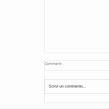
Commenti
Scrivi un commento...
I benefici dell’olio Evo