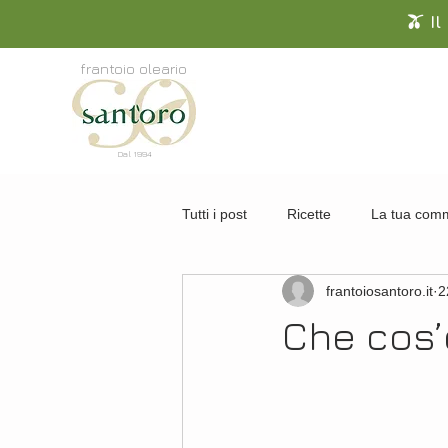
🫒 I
frantoio oleario
Dal 1994
Tutti i post
Ricette
La tua com
frantoiosantoro.it
2
Che cos’è