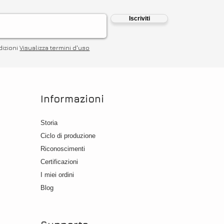
𝙑𝙚𝙧
𝘽𝙞𝙤
Iscriviti
dizioni
Visualizza termini d'uso
Informazioni
Storia
Ciclo di produzione
Riconoscimenti
Certific
azioni
I miei ordini
Blog