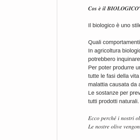
𝑪𝒐𝒔 𝒆̀ 𝒊𝒍 𝑩𝑰𝑶𝑳𝑶𝑮𝑰𝑪
Il biologico è uno st
Quali comportamenti 
In agricoltura biolog
potrebbero inquinare 
Per poter produrre u
tutte le fasi della vi
malattia causata da a
Le sostanze per preve
tutti prodotti naturali.
𝐸𝑐𝑐𝑜 𝑝𝑒𝑟𝑐ℎ𝑒́ 𝑖 𝑛𝑜𝑠𝑡𝑟𝑖 𝑜
𝐿𝑒 𝑛𝑜𝑠𝑡𝑟𝑒 𝑜𝑙𝑖𝑣𝑒 𝑣𝑒𝑛𝑔𝑜𝑛