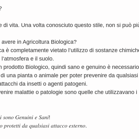
?
ile di vita. Una volta conosciuto questo stile, non si può p
avere in Agricoltura Biologica?
ica è completamente vietato l’utilizzo di sostanze chimich
l’atmosfera e il suolo. 
n prodotto Biologico, quindi sano e genuino è necessario
ta di una pianta o animale per poter prevenire da qualsiasi
ttacchi da insetti o agenti patogeni.
nire malattie o patologie sono quelle che utilizzavano i n
𝑙𝑖 𝑠𝑜𝑛𝑜 𝐺𝑒𝑛𝑢𝑖𝑛𝑖 𝑒 𝑆𝑎𝑛𝑖! 
 𝑝𝑟𝑜𝑡𝑒𝑡𝑡𝑖 𝑑𝑎 𝑞𝑢𝑎𝑙𝑠𝑖𝑎𝑠𝑖 𝑎𝑡𝑡𝑎𝑐𝑐𝑜 𝑒𝑠𝑡𝑒𝑟𝑛𝑜.