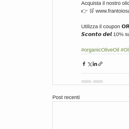
Acquista il nostro olio
👉 🛒 www.frantoiosa
Utilizza il coupon 𝗢𝗥
𝙎𝙘𝙤𝙣𝙩𝙤 𝙙𝙚𝙡 10% s
#organicOliveOil
#Ol
Post recenti