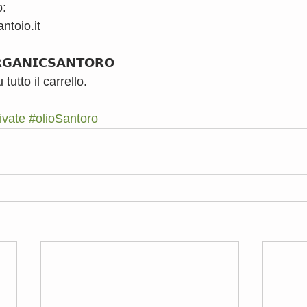
: 
ntoio.it
𝗚𝗔𝗡𝗜𝗖𝗦𝗔𝗡𝗧𝗢𝗥𝗢 
u tutto il carrello.
ivate
#olioSantoro