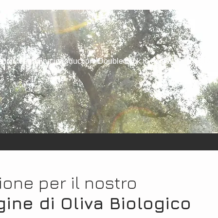
 short, engaging introduction. Double click to edit and add your 
ione per il nostro
gine di Oliva Biologico