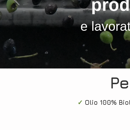
prod
e lavorat
Pe
✓
Olio 100% B