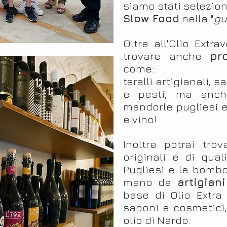
siamo stati selezion
Slow Food
nella "
gu
Oltre all'Olio Extra
trovare anche
pr
come:
taralli artigianali,
e pesti, ma anch
mandorle pugliesi e 
e vino!
Inoltre potrai tro
originali e di qua
Pugliesi e le bombon
mano da
artigian
base di Olio Extra
saponi e cosmetici, 
olio di Nardo.