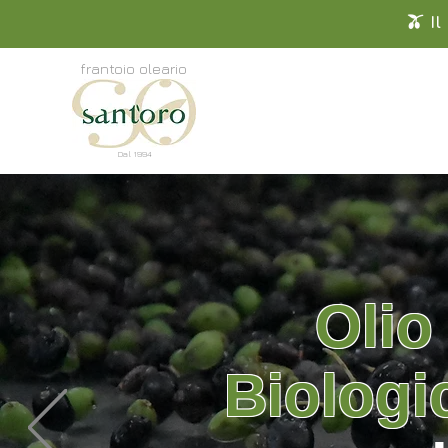
🫒 I
frantoio oleario
Dal 1994
Olio 
Biologi