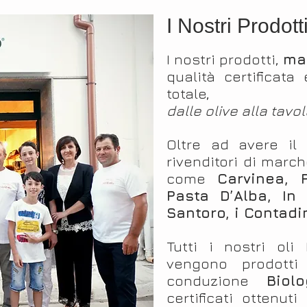
I Nostri Prodott
I nostri prodotti,
ma
qualità certificata
totale,
dalle olive alla tav
Oltre ad avere il
rivenditori di marc
come
Carvinea, P
Pasta D’Alba, In 
Santoro, i Contadin
Tutti i nostri oli
vengono prodotti 
conduzione
Biolo
certificati ottenuti