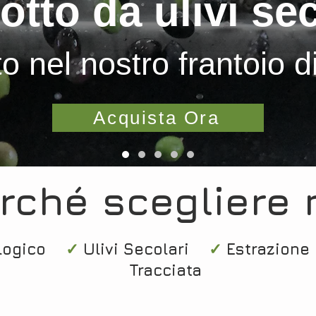
otto da ulivi sec
o nel nostro frantoio d
Acquista Ora
rché scegliere 
iologico
✓
Ulivi Secolari
​
✓
Estrazione
Tracciata