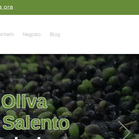
a ora
ontatti
Negozio
Blog
 Oliva
 Salento