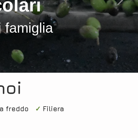
olari
i famiglia
noi
 a freddo
✓
Filiera