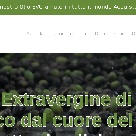
l nostro Olio EVO amato in tutto il mondo
Acquist
Azienda
Riconoscimenti
Certificazioni
C
Extravergine di
co dal cuore del