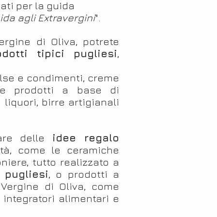
ati per la guida
ida agli Extravergini
".
vergine di Oliva, potrete
odotti tipici pugliesi
,
 salse e condimenti, creme
e prodotti a base di
liquori, birre artigianali
vare delle
idee regalo
lità, come le ceramiche
iere, tutto realizzato a
i pugliesi
, o prodotti a
 Vergine di Oliva, come
integratori alimentari e